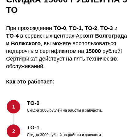
ТО
БЕСПЛАТНАЯ КОНСУЛЬТАЦИЯ МАСТЕРА!
При прохождении
ТО-0
,
ТО-1
,
ТО-2
,
ТО-3
и
ОСТАВЬТЕ ЗАЯВКУ, ПРОКОНСУЛЬТИРУЕМ
ТО-4
в сервисных центрах Арконт
Волгограда
ПО ЛЮБОМУ ВОПРОСУ.
и Волжского
, вы можете воспользоваться
подарочным сертификатом на
15000
рублей!
Сертификат действует на
пять
технических
обслуживаний.
Как это работает:
* Нажимая на кнопку, Вы даете
согласие на обработку своих
персональных данных
ТО-0
Скидка 3000 рублей на работы и запчасти.
ТО-1
Скидка 3000 рублей на работы и запчасти.